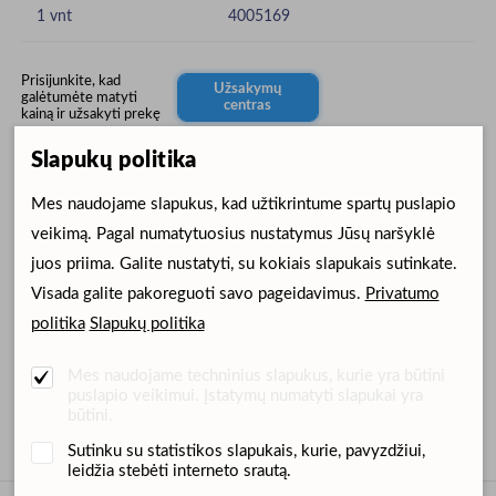
1 vnt
4005169
Prisijunkite, kad
Užsakymų
galėtumėte matyti
centras
kainą ir užsakyti prekę
Slapukų politika
Mes naudojame slapukus, kad užtikrintume spartų puslapio
Papildoma informacija
veikimą. Pagal numatytuosius nustatymus Jūsų naršyklė
juos priima. Galite nustatyti, su kokiais slapukais sutinkate.
Gamintojas
: Veterinary Instrumentation, Distington House, 26
Visada galite pakoreguoti savo pageidavimus.
Privatumo
Atlas Way, Sheffield, S4 7QQ, United Kingdom; Tel. Nr. 0114 258
politika
Slapukų politika
8530; el.p. info@vetinst.com
Platintojas:
UAB Dimedium Lietuva, Islandijos pl. 217-13, Kaunas;
Mes naudojame techninius slapukus, kurie yra būtini
Tel. Nr. +370 615 64241; el.p. info@dimedium.lt
puslapio veikimui. Įstatymų numatyti slapukai yra
būtini.
Sutinku su statistikos slapukais, kurie, pavyzdžiui,
leidžia stebėti interneto srautą.