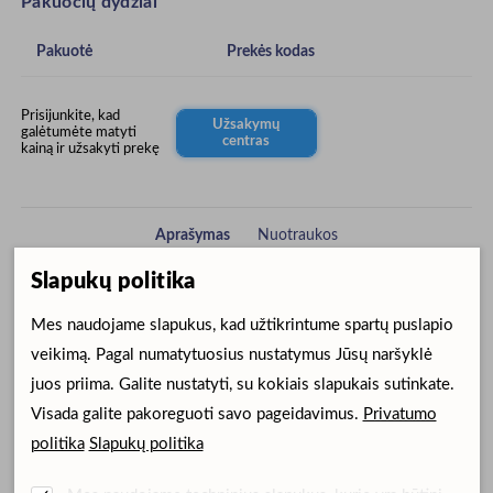
Pakuočių dydžiai
Pakuotė
Prekės kodas
Prisijunkite, kad
Užsakymų
galėtumėte matyti
centras
kainą ir užsakyti prekę
Aprašymas
Nuotraukos
Slapukų politika
Aprašymas
Mes naudojame slapukus, kad užtikrintume spartų puslapio
veikimą. Pagal numatytuosius nustatymus Jūsų naršyklė
Užtepus susidaro nepralaidus vandeniui sluoksnis, kuris palaipsniui
juos priima. Galite nustatyti, su kokiais slapukais sutinkate.
sukietėja, sudarydamas tvirtą ir elastingą apsauginę plėvelę,
Visada galite pakoreguoti savo pageidavimus.
Privatumo
padedančią gijimui. Sudėtyje yra natūrali biologiškai skaidoma
politika
Slapukų politika
derva, sujungta su metalo druskomis ir etanoliu – ji iš pradžių
nuvalo, o po to apsaugo pažeistą vietą. Tinka naudoti bet kurioje