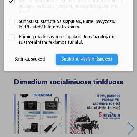
Mes naudojame techninius slapukus, kurie yra būtini
odos vietoje, taip pat ant nagų, kulnų ir tešmens.
puslapio veikimui. Įstatymų numatyti slapukai yra
būtini.
Sudėtis ir priedai
Sutinku su statistikos slapukais, kurie, pavyzdžiui,
leidžia stebėti interneto srautą.
Vartojimas, laikymas ir įspėjimai
Priimu peradresavimo slapukus. Juos naudojame
Papildoma informacija
suasmenintam reklamos turiniui.
Sutinku, saugoti
Sutikti su visais ir išsaugoti
Dimedium socialiniuose tinkluose