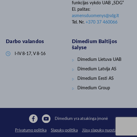
diagnostikos metodas • leidžia
funkcijas vykdo UAB „SDG“
taikyti tikslinį, pagrįstą gydymą •
El. paštas:
padeda optimizuoti antibiotikų
asmensduomenys@sdg.lt
naudojimą • optimizuoja
gydymo kaštus ūkyje 👉 𝐕𝐢𝐞𝐧𝐚𝐬
Tel. Nr.
+370 37 460066
𝐢̨𝐫𝐞𝐧𝐠𝐢𝐧𝐲𝐬 – 𝐝𝐚𝐮𝐠𝐢𝐚𝐮 𝐩𝐚𝐠𝐫𝐢̨𝐬𝐭𝐮̨
𝐤𝐥𝐢𝐧𝐢𝐤𝐢𝐧𝐢𝐮̨ 𝐬𝐩𝐫𝐞𝐧𝐝𝐢𝐦𝐮̨ Daugiau
informacijos: www.smartfarm.lt
Darbo valandos
Dimedium Baltijos
arba oficialiame
www.draminski.com puslapyje.
šalyse
#Draminski

I-IV 8-17, V 8-16
#ankstyvadiagnostika
Dimedium Lietuva UAB
#klinikiniaisprendimai
#veršeliųsveikata #veterinarija
Dimedium Latvija
AS
Dimedium Eesti AS
Dimedium Group
Dimedium yra atsakinga įmonė
Privatumo politika
Slapukų politika
Jūsų slapukų nuostatos