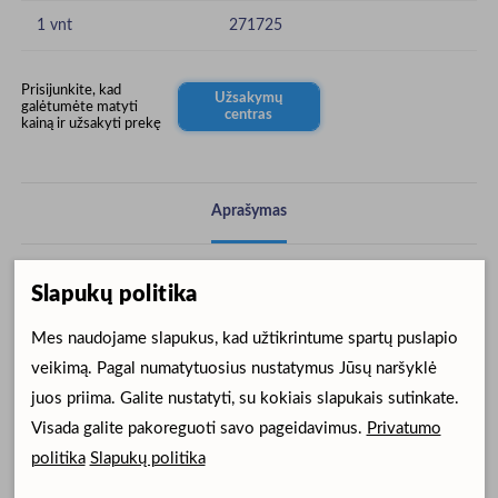
1 vnt
271725
Prisijunkite, kad
Užsakymų
galėtumėte matyti
centras
kainą ir užsakyti prekę
Aprašymas
Aprašymas
Slapukų politika
Mes naudojame slapukus, kad užtikrintume spartų puslapio
Priedų rinkinį sudaro:
veikimą. Pagal numatytuosius nustatymus Jūsų naršyklė
6 „Venturi“ (po 1 kiekvienos spalvos: žalias, raudonas, geltonas,
juos priima. Galite nustatyti, su kokiais slapukais sutinkate.
baltas, mėlynas ir 1 baltas be angų)
Visada galite pakoreguoti savo pageidavimus.
Privatumo
1 nebulizatorius
politika
Slapukų politika
1 T formos jungtis