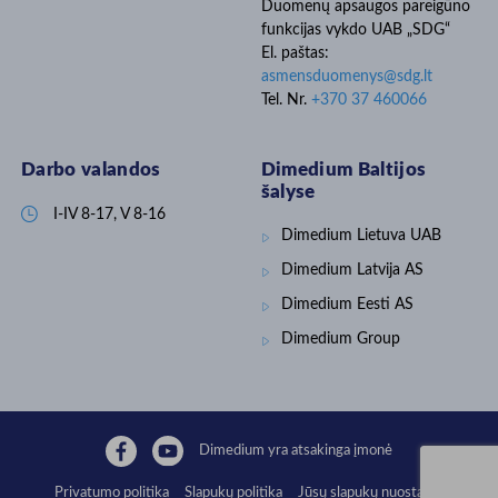
Duomenų apsaugos pareigūno
objektyvus, patikimas
diagnostikos metodas • leidžia
funkcijas vykdo UAB „SDG“
taikyti tikslinį, pagrįstą gydymą •
El. paštas:
padeda optimizuoti antibiotikų
asmensduomenys@sdg.lt
naudojimą • optimizuoja
gydymo kaštus ūkyje 👉 𝐕𝐢𝐞𝐧𝐚𝐬
Tel. Nr.
+370 37 460066
𝐢̨𝐫𝐞𝐧𝐠𝐢𝐧𝐲𝐬 – 𝐝𝐚𝐮𝐠𝐢𝐚𝐮 𝐩𝐚𝐠𝐫𝐢̨𝐬𝐭𝐮̨
𝐤𝐥𝐢𝐧𝐢𝐤𝐢𝐧𝐢𝐮̨ 𝐬𝐩𝐫𝐞𝐧𝐝𝐢𝐦𝐮̨ Daugiau
informacijos: www.smartfarm.lt
Darbo valandos
Dimedium Baltijos
arba oficialiame
www.draminski.com puslapyje.
šalyse
#Draminski

I-IV 8-17, V 8-16
#ankstyvadiagnostika
Dimedium Lietuva UAB
#klinikiniaisprendimai
#veršeliųsveikata #veterinarija
Dimedium Latvija
AS
Dimedium Eesti AS
Dimedium Group
Dimedium yra atsakinga įmonė
Privatumo politika
Slapukų politika
Jūsų slapukų nuostatos