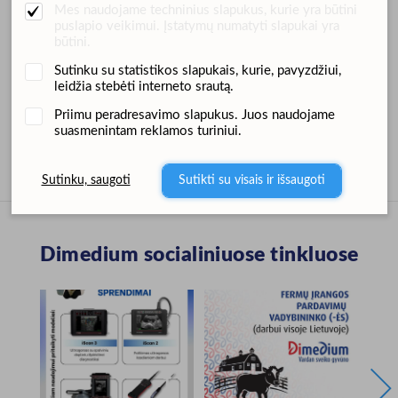
Mes naudojame techninius slapukus, kurie yra būtini
1 dangtelis
puslapio veikimui. Įstatymų numatyti slapukai yra
būtini.
1 m (3,3 pėdų) deguonies žarna
Sutinku su statistikos slapukais, kurie, pavyzdžiui,
leidžia stebėti interneto srautą.
Svoris su pakuote (kg):
0,13.
Priimu peradresavimo slapukus. Juos naudojame
suasmenintam reklamos turiniui.
Papildoma informacija
Sutinku, saugoti
Sutikti su visais ir išsaugoti
Dimedium socialiniuose tinkluose