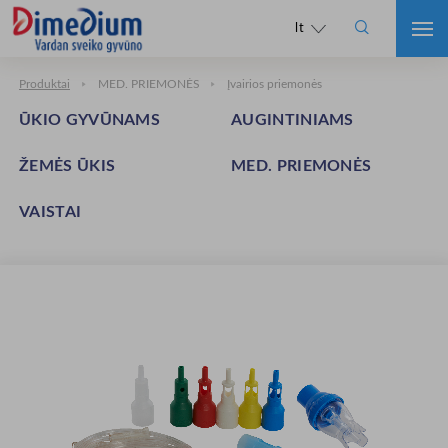

lt
Produktai
MED. PRIEMONĖS
Įvairios priemonės
ŪKIO GYVŪNAMS
AUGINTINIAMS
ŽEMĖS ŪKIS
MED. PRIEMONĖS
VAISTAI