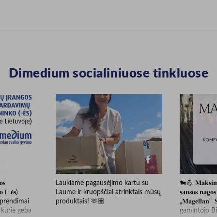
Dimedium socialiniuose tinkluose
𝐨𝐬
Laukiame pagausėjimo kartu su
🐄💪 𝐌𝐚𝐤𝐬𝐢𝐦𝐚
𝐨 (−𝐞̇𝐬)
Laume ir kruopščiai atrinktais mūsų
𝐬𝐚𝐮𝐬𝐨𝐬 𝐧𝐚𝐠𝐨𝐬 
sprendimai
produktais! 🫶🏽
„𝐌𝐚𝐠𝐞𝐥𝐥𝐚𝐧“.
 kurie geba
gamintojo B