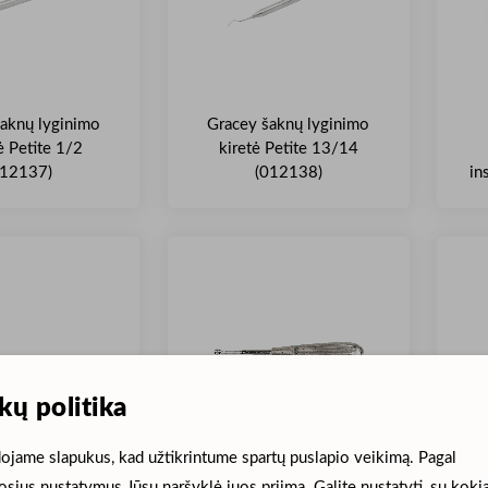
aknų lyginimo
Gracey šaknų lyginimo
ė Petite 1/2
kiretė Petite 13/14
012137)
(012138)
in
kų politika
jame slapukus, kad užtikrintume spartų puslapio veikimą. Pagal
 pjautuvinis
KRUUSE Standartinė
Pe
sius nustatymus Jūsų naršyklė juos priima. Galite nustatyti, su kokia