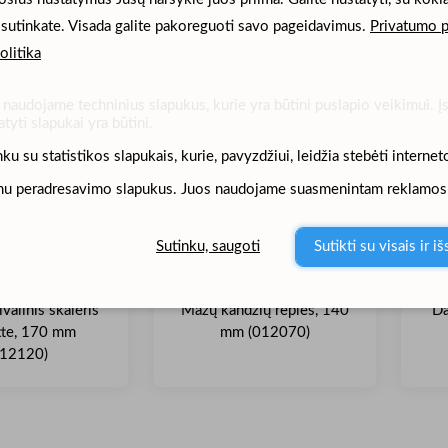
mulkus, katėms ir
Curette (140803)
 sutinkate. Visada galite pakoreguoti savo pageidavimus.
Privatumo p
unims (282398)
olitika
naudojame techninius slapukus, kurie yra būtini puslapio veikimui. Į
tyti slapukai yra būtini.
nku su statistikos slapukais, kurie, pavyzdžiui, leidžia stebėti internet
mu peradresavimo slapukus. Juos naudojame suasmenintam reklamos t
Sutinku, saugoti
Sutikti su visais ir i
valinis skaleris
Mažų kandžių replės, 140
Da
tte, 170 mm
mm (012070)
012120)