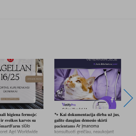
𝐢 𝐡𝐢𝐠𝐢𝐞𝐧𝐚 𝐟𝐞𝐫𝐦𝐨𝐣𝐞:
🐾 𝐊𝐚𝐢 𝐝𝐨𝐤𝐮𝐦𝐞𝐧𝐭𝐚𝐜𝐢𝐣𝐚 𝐝𝐢𝐫𝐛𝐚 𝐮𝐳̌ 𝐣𝐮𝐬,
🎥 
𝐢𝐫 𝐬𝐯𝐞𝐢𝐤𝐨𝐬 𝐤𝐚𝐫𝐯𝐞̇𝐬 𝐬𝐮
𝐠𝐚𝐥𝐢𝐭𝐞 𝐝𝐚𝐮𝐠𝐢𝐚𝐮 𝐝𝐞̇𝐦𝐞𝐬𝐢𝐨 𝐬𝐤𝐢𝐫𝐭𝐢
𝐝
 𝐒𝐦𝐚𝐫𝐭𝐅𝐚𝐫𝐦 siūlo
𝐩𝐚𝐜𝐢𝐞𝐧𝐭𝐚𝐦𝐬 Ar įmanoma
St
ioret Agri Worldwide
konsultuoti greičiau, neaukojant
vi