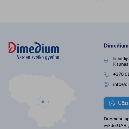
𝐓𝐚𝐢 𝐮𝐧𝐢𝐯𝐞𝐫𝐬𝐚𝐥𝐮𝐬 𝐝𝐢𝐚𝐠𝐧𝐨𝐬𝐭𝐢𝐧𝐢𝐬 𝐢̨𝐫𝐚𝐧𝐤𝐢𝐬,
išgirsti ūkininkų poreiki
𝐧𝐚𝐮𝐝𝐨𝐣𝐚𝐦𝐚𝐬: • plaučių ir kvėpavimo
pasiūlyti jiems tinkami
sistemai vertinti • pilvo organų
sprendimus. Todėl į s
diagnostikai • reprodukcijos
ieškome fermų įrangos
tyrimams 👉 Būtent ši plati
vadybininko (-ės), kuris
panaudojimo sritis leidžia anksti
Lietuvos ūkiams diegti
identifikuoti veršelių kvėpavimo
technologijas, didinti 
takų ligas. Draminski Veterinary
kurti tvaresnę gyvulinin
Dimedium 
Ultrasound Scanners leidžia
🐄 Jeigu norite dirbti 
objektyviai nustatyti veršelių
aplinkoje, bendrauti su
bakterinį plaučių uždegimą dar prieš
atstovais visoje Lietuvoj
Islandi

klinikinius požymius. 👉 Sprendimai
prie gyvulininkystės se
Kaunas
gali būti priimami dar iki kosulio,
pažangos, laukiame jūs
temperatūros ar augimo sulėtėjimo.
kandidatūros. 👉 Daug

+370 6
✅ 𝐀𝐧𝐤𝐬𝐭𝐲𝐯𝐚 𝐝𝐢𝐚𝐠𝐧𝐨𝐬𝐭𝐢𝐤𝐚 𝐥𝐞𝐢𝐝𝐳̌𝐢𝐚: •
informacijos:
sumažinti negrįžtamų plaučių
https://shorturl.at/2Cq

info@di
pažeidimų riziką • mažinti veršelių
#Dimedium #VardanSv
kritimus • užtikrinti greitesnį
#Karjera #Gyvulininkys
atsistatymą ir augimą ✅ 𝐔𝐥𝐭𝐫𝐚𝐠𝐚𝐫𝐬𝐚𝐬
#ŽemėsŪkis #Agrovers
Užsa
𝐯𝐞𝐭𝐞𝐫𝐢𝐧𝐚𝐫𝐢𝐧𝐞̇𝐣𝐞 𝐩𝐫𝐚𝐤𝐭𝐢𝐤𝐨𝐣𝐞: •
#FermųĮranga #Ūkinink
objektyvus, patikimas diagnostikos
metodas • leidžia taikyti tikslinį,
Duomenų aps
pagrįstą gydymą • padeda
vykdo UAB 
optimizuoti antibiotikų naudojimą