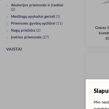
Akušerijos priemonės ir įrankiai
(2)
Medžiagų apykaitai gerinti
(1)
Priemonės gyvūnų apžiūrai
(11)
Gracey š
Nagų priežiūra
(2)
kiuret
Įvairios priemonės
(27)
(
VAISTAI
Slapu
Mes naudo
KRUUSE
numatytuo