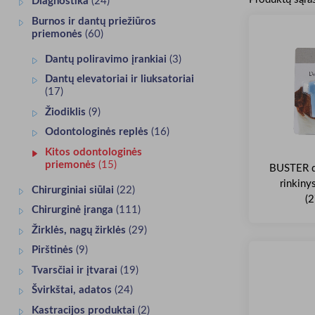
Diagnostika
(24)
Burnos ir dantų priežiūros
priemonės
(60)
Dantų poliravimo įrankiai
(3)
Dantų elevatoriai ir liuksatoriai
(17)
Žiodiklis
(9)
Odontologinės replės
(16)
Kitos odontologinės
priemonės
(15)
BUSTER da
rinkinys
Chirurginiai siūlai
(22)
(
Chirurginė įranga
(111)
Žirklės, nagų žirklės
(29)
Pirštinės
(9)
Tvarsčiai ir įtvarai
(19)
Švirkštai, adatos
(24)
Kastracijos produktai
(2)