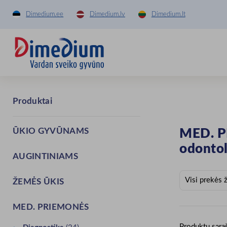
Dimedium.ee
Dimedium.lv
Dimedium.lt
Produktai
ŪKIO GYVŪNAMS
MED. 
odonto
AUGINTINIAMS
ŽEMĖS ŪKIS
MED. PRIEMONĖS
Produktų sąra