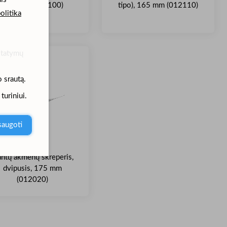
kabliuku (012100)
tipo), 165 mm (012110)
olitika
statymų
o srautą.
uriniui.
šsaugoti
ntų akmenų skreperis,
dvipusis, 175 mm
(012020)