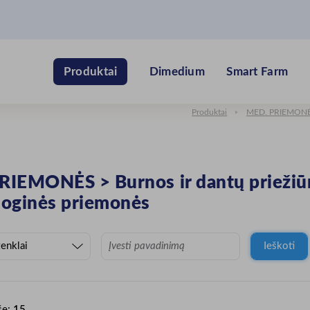
Dimedium
Smart Farm
Produktai
Produktai
MED. PRIEMON
PRIEMONĖS
>
Burnos ir dantų prieži
loginės priemonės
Ieškoti
še:
15