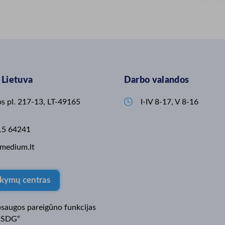
us ir
gumines dangas 
ausius
Drenuojanti,
avo komandą
danga sukurt
 pardavimų
suteiktų natū
 (-i) padėtų
gali padėti 
 modernias
riziką, nagų 
efektyvumą ir
amoniako emi
kystės ateitį
Norite sužin
Lietuva
Darbo valandos
dinamiškoje
– mielai pa
 ūkių
676 76233 (
e ir prisidėti
mantvydas.k
jos pl. 217-13, LT-49165

I-IV 8-17, V 8-16
ktoriaus
https://www.
ų
lt/magellan-
iau
#Magellan #
15 64241
#mėšlotakod
Fe
#komfortas
medium.lt
eikoGyvūno
#DimediumL
tė
las
kymų centras
ai
augos pareigūno funkcijas
„SDG“