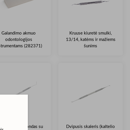
Galandimo akmuo
Kruuse kiuretė smulki,
odontologijos
13/14, katėms ir mažiems
strumentams (282371)
šunims
riodontalinis zondas su
Dvipusis skaleris (kaltelio
is