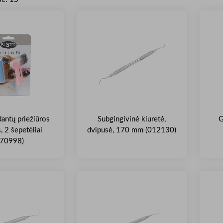
ntų priežiūros
Subgingivinė kiuretė,
G
, 2 šepetėliai
dvipusė, 170 mm (012130)
270998)