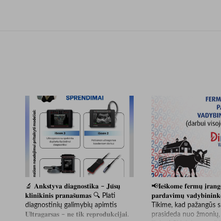
🔬 𝐀𝐧𝐤𝐬𝐭𝐲𝐯𝐚 𝐝𝐢𝐚𝐠𝐧𝐨𝐬𝐭𝐢𝐤𝐚 – 𝐉𝐮̄𝐬𝐮̨
📢𝐈𝐞𝐬̌𝐤𝐨𝐦𝐞 𝐟𝐞𝐫𝐦𝐮̨ 𝐢̨𝐫𝐚𝐧𝐠
𝐤𝐥𝐢𝐧𝐢𝐤𝐢𝐧𝐢𝐬 𝐩𝐫𝐚𝐧𝐚𝐬̌𝐮𝐦𝐚𝐬 🔍 Plati
𝐩𝐚𝐫𝐝𝐚𝐯𝐢𝐦𝐮̨ 𝐯𝐚𝐝𝐲𝐛𝐢𝐧𝐢𝐧𝐤
diagnostinių galimybių apimtis
Tikime, kad pažangūs 
𝐔𝐥𝐭𝐫𝐚𝐠𝐚𝐫𝐬𝐚𝐬 – 𝐧𝐞 𝐭𝐢𝐤 𝐫𝐞𝐩𝐫𝐨𝐝𝐮𝐤𝐜𝐢𝐣𝐚𝐢.
prasideda nuo žmonių,